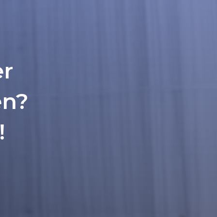
er
en?
!