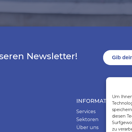
seren Newsletter!
Um Ihnen 
INFORMATIONEN
Technolog
speichern
Services
diesen Te
Sektoren
Surfgewo
Über uns
zu verarb