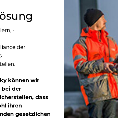
Lösung
ern, -
iance der
s
ellen.
sky können wir
bei der
cherstellen, dass
hl ihren
enden gesetzlichen