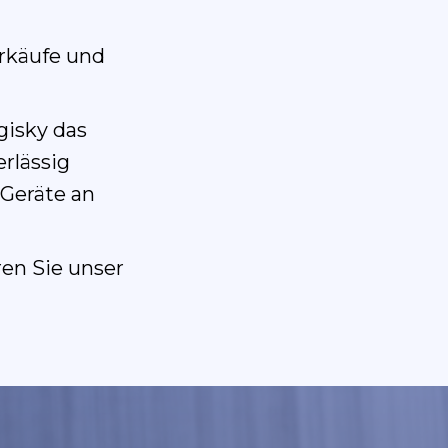
erkäufe und
gisky das
erlässig
 Geräte an
ren Sie unser