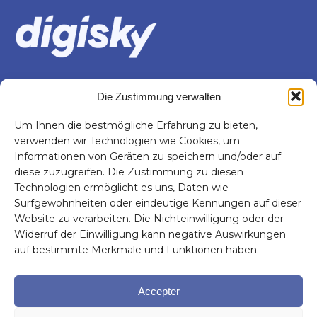
INFORMATIONEN
Die Zustimmung verwalten
Services
Um Ihnen die bestmögliche Erfahrung zu bieten,
Sektoren
verwenden wir Technologien wie Cookies, um
Über uns
Informationen von Geräten zu speichern und/oder auf
Das Neuste
diese zuzugreifen. Die Zustimmung zu diesen
Technologien ermöglicht es uns, Daten wie
KONTAKT
Surfgewohnheiten oder eindeutige Kennungen auf dieser
info@digisky.ch
Website zu verarbeiten. Die Nichteinwilligung oder der
Widerruf der Einwilligung kann negative Auswirkungen
FOLGEN SIE UNS!
auf bestimmte Merkmale und Funktionen haben.
Accepter